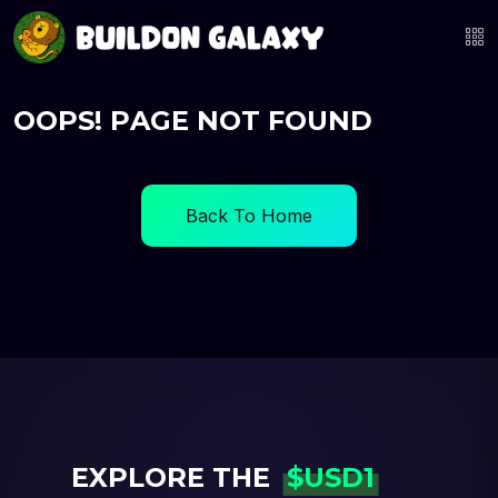
O
O
P
S
!
P
A
G
E
N
O
T
F
O
U
N
D
Back To Home
E
X
P
L
O
R
E
T
H
E
$
U
S
D
1