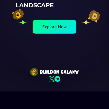
L
A
N
D
S
C
A
P
E
Explore Now