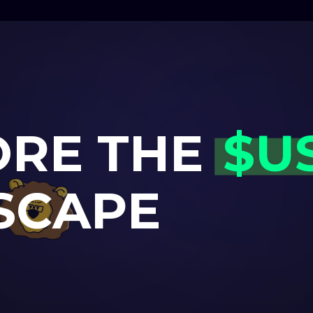
O
R
E
T
H
E
$
U
S
C
A
P
E