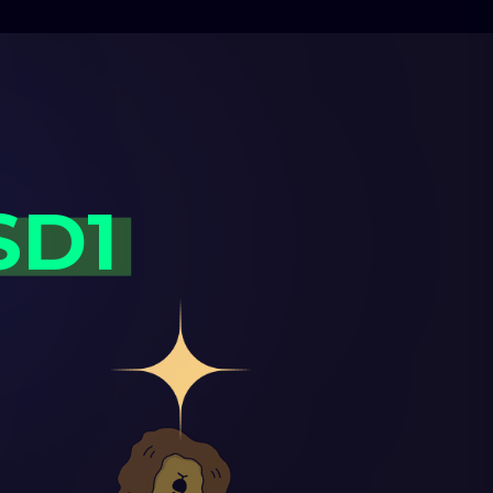
S
D
1