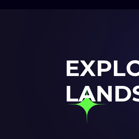
E
X
P
L
L
A
N
D