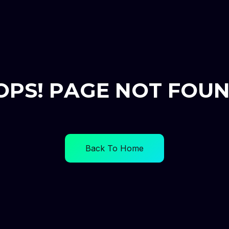
O
P
S
!
P
A
G
E
N
O
T
F
O
U
Back To Home